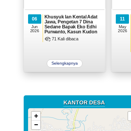
Khusyuk lan Kental Adat
06
11
Jawa, Pengetan 7 Dina
Jun
Sedane Bapak Eko Edhi
May
2026
2026
Purwanto, Kasun Kudon
71 Kali dibaca
Selengkapnya
KANTOR DESA
+
−