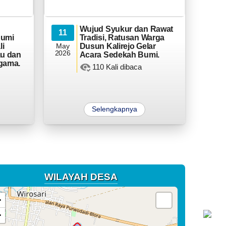
Wujud Syukur dan Rawat
11
Bumi
Tradisi, Ratusan Warga
li
May
Dusun Kalirejo Gelar
2026
u dan
Acara Sedekah Bumi.
Agama.
110 Kali dibaca
Selengkapnya
D
WILAYAH DESA
+
−