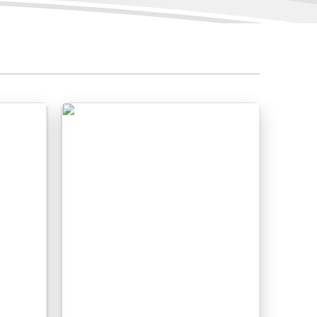
ok
an
ga
ng