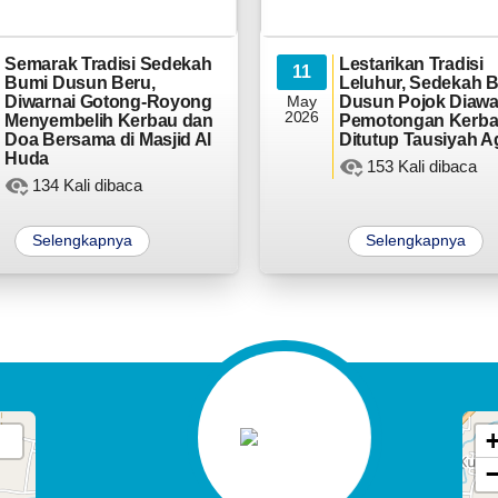
22 Juli 2026
38 Kali
Kompak Pol,.. Pamong,
Semarak Tradisi Sedekah
Lestarikan Tradisi
11
Aparat, lan Kader Desa
Bumi Dusun Beru,
Leluhur, Sedekah 
Kalirejo Nyawiji ing Acara
Diwarnai Gotong-Royong
May
Dusun Pojok Diawa
Rembuk Stunting 2026
2026
Menyembelih Kerbau dan
Pemotongan Kerba
Doa Bersama di Masjid Al
Ditutup Tausiyah 
Huda
153 Kali dibaca
134 Kali dibaca
Selengkapnya
Selengkapnya
10 Juli 2026
47 Kali
Fasilitas Anyar, Semangat
Anyar, Plt Kades Kalirejo
Serahake Bantuan Sarpras
kagem 6 Posyandu lan PK