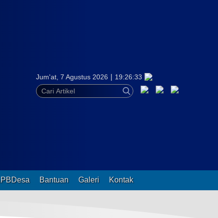
|
Jum'at, 7 Agustus 2026
19:
26:
34
:
:
:
as
:
:
:
APBDesa
Bantuan
Galeri
Kontak