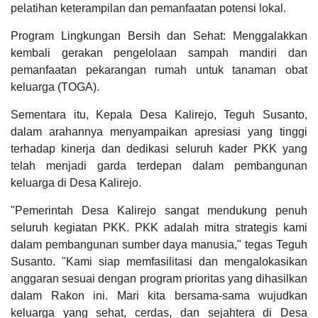
pelatihan keterampilan dan pemanfaatan potensi lokal.
31
Juli
Program Lingkungan Bersih dan Sehat: Menggalakkan
2026
kembali gerakan pengelolaan sampah mandiri dan
31
pemanfaatan pekarangan rumah untuk tanaman obat
Kali
keluarga (TOGA).
Gebrakan
Anyar,
BUMDesa
Sementara itu, Kepala Desa Kalirejo, Teguh Susanto,
Ngremboko
dalam arahannya menyampaikan apresiasi yang tinggi
Gandeng
terhadap kinerja dan dedikasi seluruh kader PKK yang
PT
Digta
telah menjadi garda terdepan dalam pembangunan
Net,
keluarga di Desa Kalirejo.
Warga
Dusun
Kalirejo
"Pemerintah Desa Kalirejo sangat mendukung penuh
lan
seluruh kegiatan PKK. PKK adalah mitra strategis kami
Pojok
dalam pembangunan sumber daya manusia," tegas Teguh
Kumpul
Gayeng
Susanto. "Kami siap memfasilitasi dan mengalokasikan
ing
anggaran sesuai dengan program prioritas yang dihasilkan
Balai
Desa
dalam Rakon ini. Mari kita bersama-sama wujudkan
keluarga yang sehat, cerdas, dan sejahtera di Desa