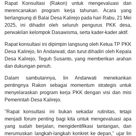
Rapat Konsultasi (Rakon) untuk mengevaluasi dan
TPK Desa
merencanakan program kerja tahunan. Acara yang
Bumdesa
07
berlangsung di Balai Desa Kalirejo pada hari Rabu, 21 Mei
Agustus
2025, ini dihadiri oleh seluruh pengurus PKK desa,
KDKMP
2026
perwakilan kelompok Dasawisma, serta kader-kader aktif.
3
Kali
Rapat konsultasi ini dipimpin langsung oleh Ketua TP PKK
Emak-
Emak
Desa Kalirejo, Iin Andarwati, dan turut dihadiri oleh Kepala
Kampung
Desa Kalirejo, Teguh Susanto, yang memberikan arahan
KB
Mawar
dan dukungan penuh.
Kalirejo
Kumpul
Dalam sambutannya, Iin Andarwati menekankan
Gayeng
pentingnya Rakon sebagai momentum strategis untuk
Sinau
Gawe
menyelaraskan program kerja PKK dengan visi dan misi
Dimsum.
Pemerintah Desa Kalirejo.
Index Desa
Jateng Prov
Baperinda
Membangun
Grobogan
"Rapat konsultasi ini bukan sekadar rutinitas, tetapi
menjadi forum penting bagi kita untuk mengevaluasi apa
yang sudah berjalan, mengidentifikasi tantangan, dan
merumuskan langkah-langkah konkret ke depan," ujar Iin