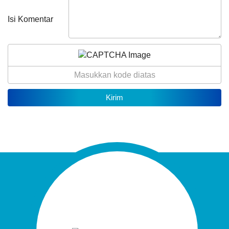
Isi Komentar
29
Juli
2026
33
Kali
Tani
Ayem,
Hama
Tikus
Lungo..
Pemdes
Kalirejo
Serahake
Pitulungan
Emposan
kagem
4
Kelompok
Tani