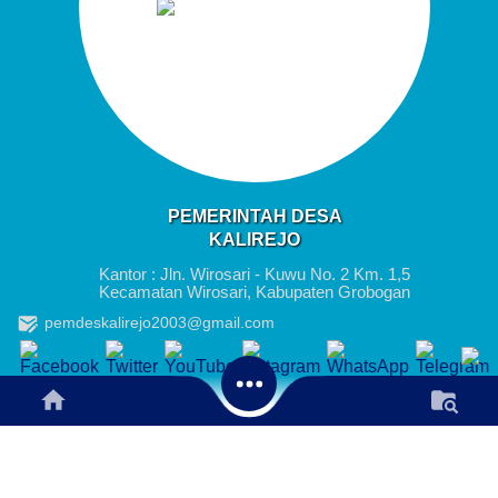
PEMERINTAH DESA
KALIREJO
Kantor : Jln. Wirosari - Kuwu No. 2 Km. 1,5
Kecamatan Wirosari, Kabupaten Grobogan
pemdeskalirejo2003@gmail.com
KANTOR DESA
+