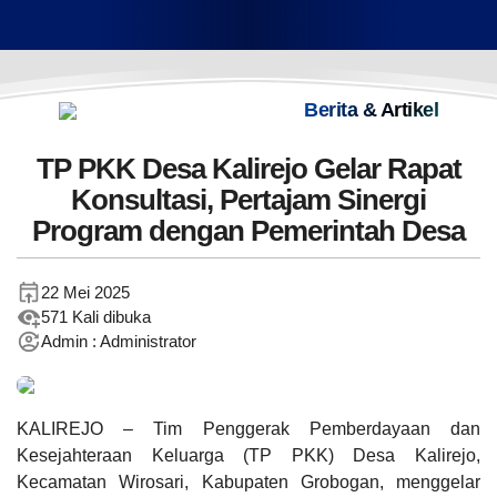
Twitter
BPD
Panggilan Bagi Petani Kalirejo, Besok Lelang
Sewa Tanah Kas Desa TKD 202/2027 Resmi
Flora Fauna
:
Linmas
YouTube
Digelar
Rawan Bencana
:
Tanggal
:
16 Mar 2026
Karang Taruna
Instagram
Jam
:
02:00:46
Kearifan Lokal
:
RT dan RW
Tempat
:
Balai Desa Kalirejo
Berita & Artikel
WhatsApp
Posyandu
TP PKK Desa Kalirejo Gelar Rapat
Telegram
Kesehatan
Konsultasi, Pertajam Sinergi
Pendidikan
Program dengan Pemerintah Desa
Adat Istiadat
Kesenian
22 Mei 2025
Koperasi Desa Merah Putih
571 Kali dibuka
Keagamaan
Admin : Administrator
Prodeskel
Sipades
Epdeskel
Gotong - Royong
Kerja Bhakti
Kampung KB
KALIREJO – Tim Penggerak Pemberdayaan dan
Kesejahteraan Keluarga (TP PKK) Desa Kalirejo,
Pertanian
Kecamatan Wirosari, Kabupaten Grobogan, menggelar
UMKM